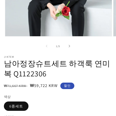
모
달
의
1
/
5
에
서
JIKTEM
미
남아정장슈트세트 하객룩 연미
디
어
복 Q1122306
1
2
열
기
정
할
₩59,722 KRW
₩71,667 KRW
할인
가
인
색상
가
6종세트