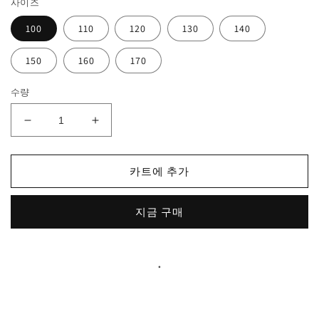
사이즈
100
110
120
130
140
150
160
170
수량
남
남
아
아
정
정
카트에 추가
장
장
슈
슈
지금 구매
트
트
세
세
트
트
.
하
하
객
객
룩
룩
연
연