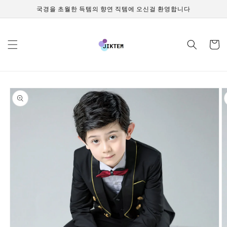
콘텐츠
국경을 초월한 득템의 향연 직템에 오신걸 환영합니다
로 건너
뛰기
카
트
제품 정
보로 건
너뛰기