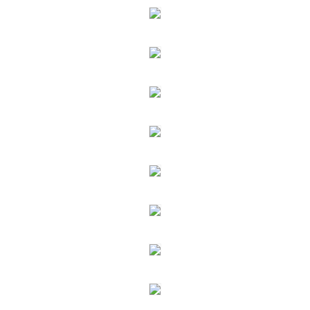
미
미
복
복
Q1122306
Q1122306
수
수
량
량
줄
늘
임
림