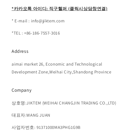
*카카오톡 아이디: 직구헬퍼 (클릭시상담창연결)
* E-mail : info@jiktem.com
*TEL : +86-186-7557-3016
Address
aimai market 26, Economic and Technological
Development Zone,Weihai City,Shandong Province
Company
상호명:JIKTEM (WEIHAI CHANGJIN TRADING CO.,LTD)
대표자:WANG JUAN
사업자번호: 91371000MA3PHG1G9B