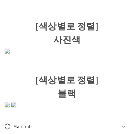
한
한
유
유
럽
럽
[색상별로 정렬]
스
스
타
타
사진색
일
일
차
차
양
양
모
모
밀
밀
집
집
[색상별로 정렬]
모
모
자
자
블랙
수
수
량
량
줄
늘
임
림
Materials