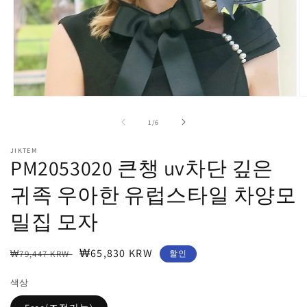
모
달
의
1
/
6
에
서
JIKTEM
미
PM2053020 큰챙 uv차단 깊은
디
어
귀족 우아한 유럽스타일 차양모
1
2
열
기
밀집 모자
정
할
₩65,830 KRW
₩79,447 KRW
할인
가
인
색상
가