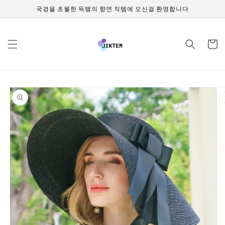
콘텐츠
국경을 초월한 득템의 향연 직템에 오신걸 환영합니다
로 건너
뛰기
카
트
제품 정
보로 건
너뛰기