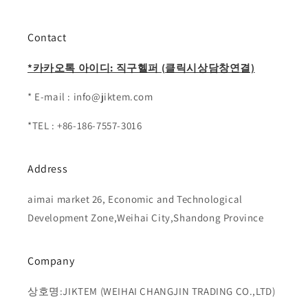
Contact
*카카오톡 아이디: 직구헬퍼 (클릭시상담창연결)
* E-mail : info@jiktem.com
*TEL : +86-186-7557-3016
Address
aimai market 26, Economic and Technological
Development Zone,Weihai City,Shandong Province
Company
상호명:JIKTEM (WEIHAI CHANGJIN TRADING CO.,LTD)