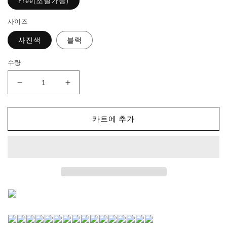
Free(조절가능)
사이즈
사진색
블랙
수량
PM2053020
PM2053020
큰
큰
챙
챙
카트에 추가
uv
uv
차
차
단
단
깊
깊
은
은
귀
귀
족
족
우
우
아
아